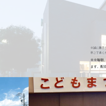
※誠に勝手な
卒ご了承く
※※毎朝、
ます。配信