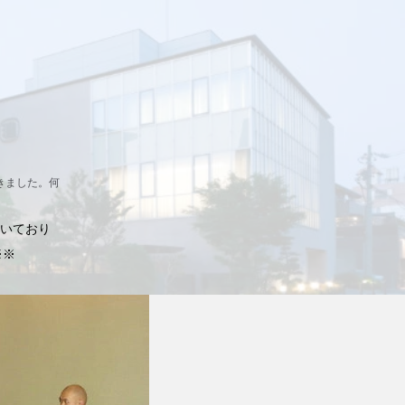
だきました。何
頂いており
※※