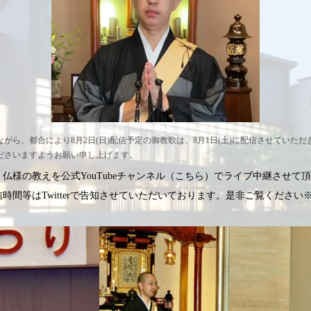
Video
がら、都合により8月2日(日)配信予定の御教歌は、8月1日(土)に配信させていた
ださいますようお願い申し上げます。
仏様の教えを公式YouTubeチャンネル（こちら）でライブ中継させて
時間等はTwitterで告知させていただいております。是非ご覧ください