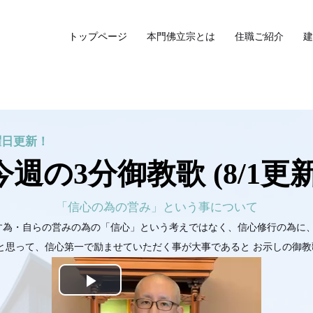
トップページ
本門佛立宗とは
住職ご紹介
建
曜日更新！
今週の3分御教歌 (8/1
更新
「信心の為の営み」という事について
す為・自らの営みの為の「信心」という考えではなく、信心修行の為に
 と思って、信心第一で励ませていただく事が大事であると お示しの御教
Play